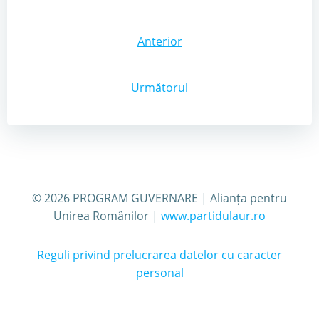
Post
Anterior
navigation
Post
Următorul
navigation
© 2026 PROGRAM GUVERNARE | Alianța pentru
Unirea Românilor |
www.partidulaur.ro
Reguli privind prelucrarea datelor cu caracter
personal