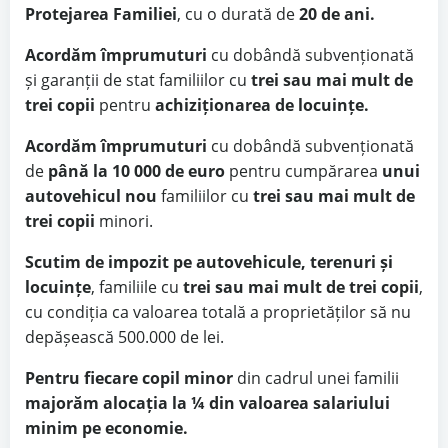
Protejarea Familiei
, cu o durată de
20 de ani.
Acordăm împrumuturi
cu dobândă subvenționată
și garanții de stat familiilor cu
trei sau mai mult de
trei copii
pentru
achiziționarea de locuințe.
Acordăm împrumuturi
cu dobândă subvenționată
de
până la 10 000 de euro
pentru cumpărarea
unui
autovehicul nou
familiilor cu
trei sau mai mult de
trei copii
minori.
Scutim de impozit pe autovehicule, terenuri și
locuințe
, familiile cu
trei sau mai mult de trei copii
,
cu condiția ca valoarea totală a proprietăților să nu
depășească 500.000 de lei.
Pentru fiecare copil minor
din cadrul unei familii
majorăm alocația la ¼ din valoarea salariului
minim pe economie.