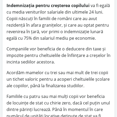
Indemnizația pentru creșterea copilului
va fi egală
cu media veniturilor salariale din ultimele 24 luni.
Copiii născuți în familii de români care au avut
rezidență în afara granițelor, și care au optat pentru
revenirea în țară, vor primi o indemnizație lunară
egală cu 75% din salariul mediu pe economie.
Companiile vor beneficia de o deducere din taxe și
impozite pentru cheltuielile de înființare a creșelor în
incinta sediilor acestora.
Acordăm mamelor cu trei sau mai mult de trei copii
un tichet valoric pentru a acoperi cheltuielile școlare
ale copiilor, până la finalizarea studiilor.
Familiile cu patru sau mai mulți copii vor beneficia
de locuințe de stat cu chirie zero, dacă cel puțin unul
dintre părinți lucrează. Până în momentul în care
numărul de unități locative deținute de stat va fi