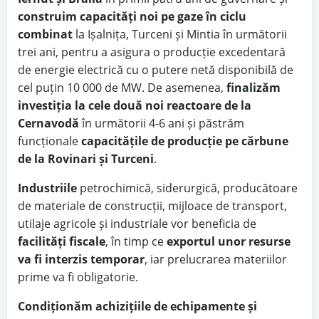
construim capacități noi pe gaze în ciclu
combinat
la Ișalnița, Turceni și Mintia în următorii
trei ani, pentru a asigura o producție excedentară
de energie electrică cu o putere netă disponibilă de
cel puțin 10 000 de MW. De asemenea,
finalizăm
investiția la cele două noi reactoare de la
Cernavodă
în următorii 4-6 ani și păstrăm
funcționale
capacitățile de producție pe cărbune
de la Rovinari și Turceni
.
Industriile
petrochimică, siderurgică, producătoare
de materiale de construcții, mijloace de transport,
utilaje agricole și industriale vor beneficia de
facilități fiscale
, în timp ce
exportul unor resurse
va fi interzis temporar
, iar prelucrarea materiilor
prime va fi obligatorie.
Condiționăm achizițiile de echipamente și