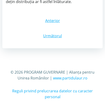
dețin distribuția ar fi astfel înlăturate.
Post
Anterior
navigation
Post
Următorul
navigation
© 2026 PROGRAM GUVERNARE | Alianța pentru
Unirea Românilor |
www.partidulaur.ro
Reguli privind prelucrarea datelor cu caracter
personal