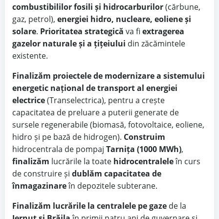
combustibililor fosili și hidrocarburilor
(cărbune,
gaz, petrol),
energiei hidro, nucleare, eoliene și
solare
.
Prioritatea strategică
va fi
extragerea
gazelor naturale și a țițeiului
din zăcămintele
existente.
Finalizăm proiectele de modernizare a sistemului
energetic național de transport al energiei
electrice
(Transelectrica), pentru a crește
capacitatea de preluare a puterii generate de
sursele regenerabile (biomasă, fotovoltaice, eoliene,
hidro și pe bază de hidrogen).
Construim
hidrocentrala de pompaj
Tarnița (1000 MWh)
,
finalizăm
lucrările la toate
hidrocentralele
în curs
de construire și
dublăm capacitatea de
înmagazinare
în depozitele subterane.
Finalizăm lucrările la centralele pe gaze
de la
Iernut și Brăila
în primii patru ani de guvernare și